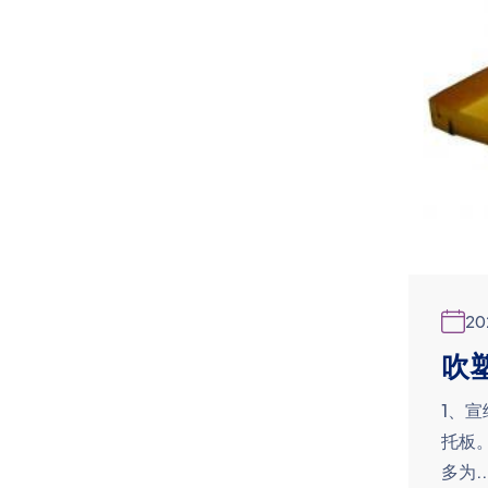
20
吹
1、
托板
多为..