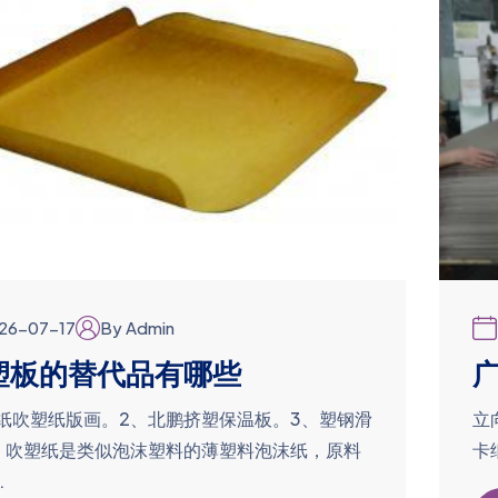
26-07-17
By Admin
塑板的替代品有哪些
广
宣纸吹塑纸版画。2、北鹏挤塑保温板。3、塑钢滑
立
。吹塑纸是类似泡沫塑料的薄塑料泡沫纸，原料
卡
.