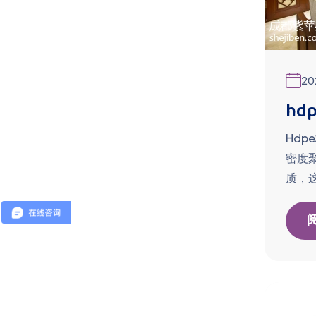
20
h
Hd
密度
质，这.