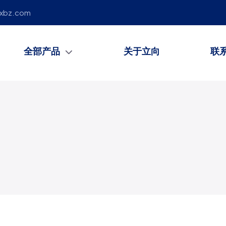
lxbz.com
全部产品
关于立向
联