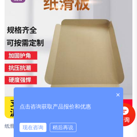
×
点击咨询获取产品报价和优惠
纸滑托板1.2mm
现在咨询
稍后再说